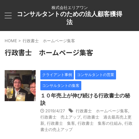
株式会社エリアワン
コンサルタントのための法人顧客獲得
法
HOME
>
行政書士 ホームページ集客
行政書士 ホームページ集客
クライアント事例
コンサルタントの営業
コンサルタントの集客
１０年売上が伸び続ける行政書士の秘
訣
2019/4/27
行政書士 ホームページ集客
,
行政書士 売上アップ
,
行政書士 過去最高売上更
新
,
行政書士 集客
,
行政書士 集客の仕組み
,
行政
書士の売上アップ