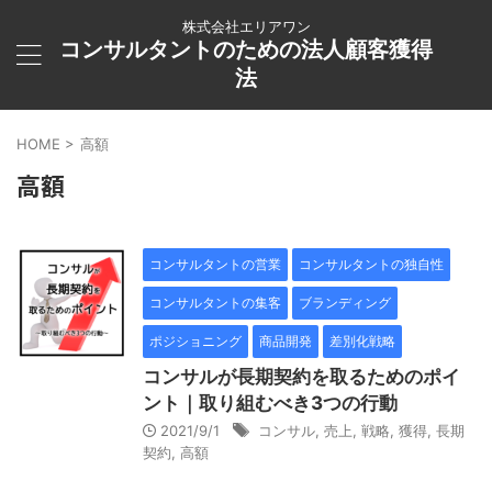
株式会社エリアワン
コンサルタントのための法人顧客獲得
法
HOME
>
高額
高額
コンサルタントの営業
コンサルタントの独自性
コンサルタントの集客
ブランディング
ポジショニング
商品開発
差別化戦略
コンサルが長期契約を取るためのポイ
ント｜取り組むべき3つの行動
2021/9/1
コンサル
,
売上
,
戦略
,
獲得
,
長期
契約
,
高額