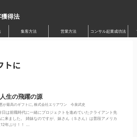
客獲得法
法
集客方法
営業方法
コンサル起業成功法
フトに
人生の飛躍の源
悪が最高のギフトに
,
株式会社エリアワン 今泉武史
昨日は前職時代に一緒にプロジェクトを進めていたクライアント先
に来ました。 姉妹なのですが、妹さん（Ｓさん）は普段アメリカ
年ぶり！！ ...