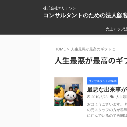
株式会社エリアワン
コンサルタントのための法人顧
売上アップ
HOME
>
人生最悪が最高のギフトに
人生最悪が最高のギ
コンサルタントの集客
最悪な出来事が
2019/5/28
人生最
おはようございます。 
の元スタッフの方が群馬
に住んでいるので再開は12