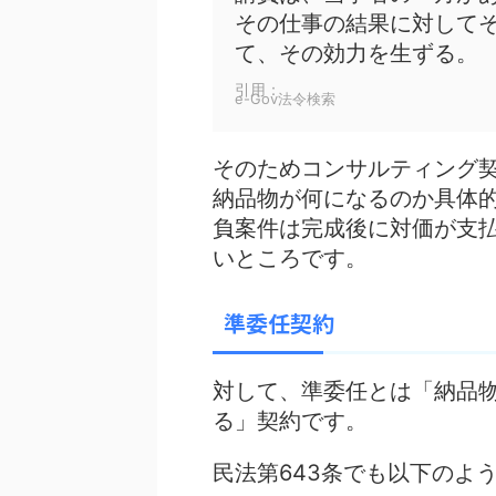
その仕事の結果に対して
て、その効力を生ずる。
引用：
e-Gov法令検索
そのためコンサルティング
納品物が何になるのか具体
負案件は完成後に対価が支
いところです。
準委任契約
対して、準委任とは「納品
る」契約です。
民法第643条でも以下のよ