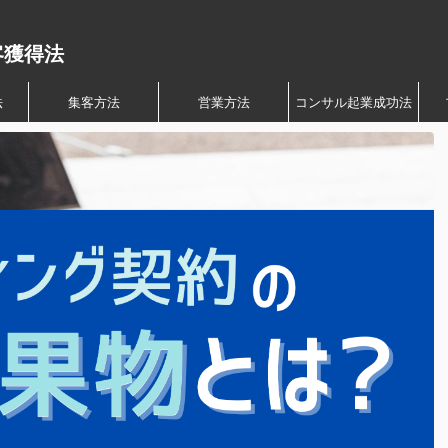
客獲得法
法
集客方法
営業方法
コンサル起業成功法