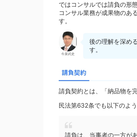
ではコンサルでは請負の形
コンサル業務が成果物のあ
す
。
後の理解を深め
す。
今泉武史
請負契約
請負契約とは、「納品物を
民法第632条でも以下のよ
請負は、当事者の一方が