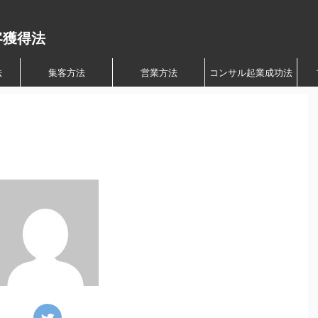
客獲得法
法
集客方法
営業方法
コンサル起業成功法