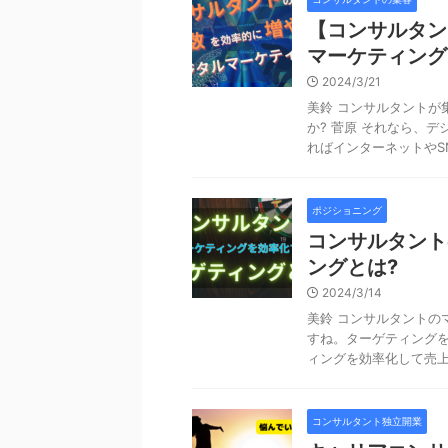
【コンサルタン
マーケティング
2024/3/21
美鈴 コンサルタントが
か? 菅原 それなら、
ればインターネットやSNS
ポジショニング
コンサルタント
ングとは?
2024/3/14
美鈴 コンサルタントの
すね。ターゲティングを
ィングを効率化して売上を
コンサルタント独立開業