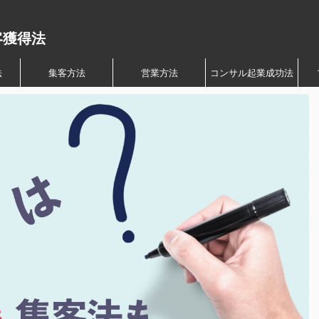
客獲得法
法
集客方法
営業方法
コンサル起業成功法