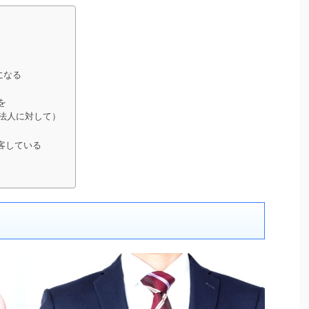
になる
を
法人に対して）
客している