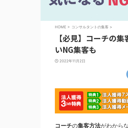
HOME
>
コンサルタントの集客
>
【必見】コーチの集
いNG集客も
2022年11月2日
コーチ
の
集客方法
がわから